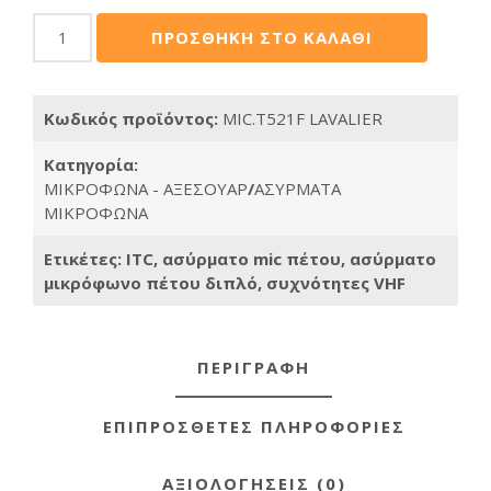
ITC
ΠΡΟΣΘΗΚΗ ΣΤΟ ΚΑΛΑΘΙ
AUDIO
T-
521F
Κωδικός προϊόντος:
MIC.T521F LAVALIER
LAVALIER
ποσότητα
Κατηγορία:
ΜΙΚΡΟΦΩΝΑ - ΑΞΕΣΟΥΑΡ
/
ΑΣΥΡΜΑΤΑ
ΜΙΚΡΟΦΩΝΑ
Ετικέτες:
ITC
,
ασύρματο mic πέτου
,
ασύρματο
μικρόφωνο πέτου διπλό
,
συχνότητες VHF
ΠΕΡΙΓΡΑΦΗ
ΕΠΙΠΡΟΣΘΕΤΕΣ ΠΛΗΡΟΦΟΡΙΕΣ
ΑΞΙΟΛΟΓΗΣΕΙΣ (0)