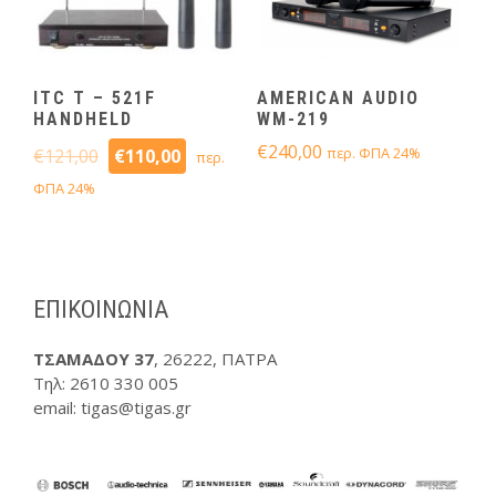
ITC T – 521F
AMERICAN AUDIO
HANDHELD
WM-219
€
240,00
περ. ΦΠΑ 24%
€
121,00
€
110,00
περ.
ΦΠΑ 24%
ΕΠΙΚΟΙΝΩΝΙΑ
ΤΣΑΜΑΔΟΥ 37
, 26222, ΠΑΤΡΑ
Τηλ:
2610 330 005
email: tigas@tigas.gr