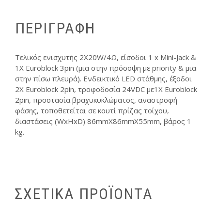
ΠΕΡΙΓΡΑΦΗ
Τελικός ενισχυτής 2Χ20W/4Ω, είσοδοι 1 x Mini-Jack &
1Χ Euroblock 3pin (μια στην πρόσοψη με priority & μια
στην πίσω πλευρά). Ενδεικτικό LED στάθμης, έξοδοι
2Χ Euroblock 2pin, τροφοδοσία 24VDC με1Χ Euroblock
2pin, προστασία βραχυκυκλώματος, αναστροφή
φάσης, τοποθετείται σε κουτί πρίζας τοίχου,
διαστάσεις (WxHxD) 86mmX86mmX55mm, βάρος 1
kg.
ΣΧΕΤΙΚΑ ΠΡΟΪΟΝΤΑ