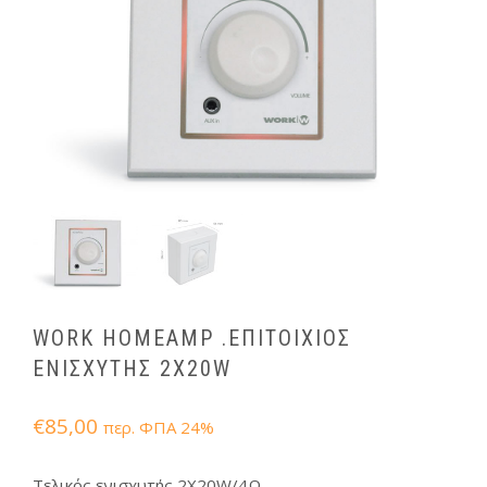
WORK HOMEAMP .ΕΠΙΤΟΙΧΙΟΣ
ΕΝΙΣΧΥΤΗΣ 2Χ20W
€
85,00
περ. ΦΠΑ 24%
Τελικός ενισχυτής 2Χ20W/4Ω