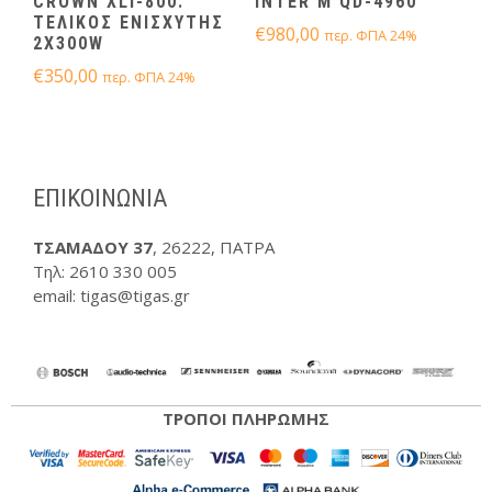
CROWN XLI-800.
INTER M QD-4960
ΤΕΛΙΚΟΣ ΕΝΙΣΧΥΤΗΣ
€
980,00
περ. ΦΠΑ 24%
2Χ300W
€
350,00
περ. ΦΠΑ 24%
ΕΠΙΚΟΙΝΩΝΙΑ
ΤΣΑΜΑΔΟΥ 37
, 26222, ΠΑΤΡΑ
Τηλ:
2610 330 005
email: tigas@tigas.gr
ΤΡΟΠΟΙ ΠΛΗΡΩΜΗΣ